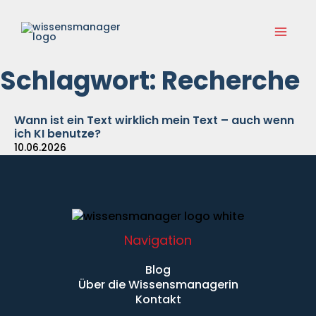
Zum
Main
Inhalt
springen
Menu
Schlagwort: Recherche
Wann ist ein Text wirklich mein Text – auch wenn
ich KI benutze?
10.06.2026
Navigation
Blog
Über die Wissensmanagerin
Kontakt